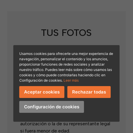
TUS FOTOS
Usamos cookies para ofrecerle una mejor experiencia de
navegación, personalizar el contenido y los anuncios,
proporcionar funciones de redes sociales y analizar
nuestro tráfico. Puedes leer más sobre cómo usamos las
cookies y cómo puede controlarlas haciendo clic en
Configuración de cookies.
Leer más
Aceptar cookies
Rechazar todas
Al subir una foto, aceptas que FocusDPT
trate tus datos para ejecutar la acción e
Configuración de cookies
ilustrar un evento. Si la fotografía es de un
tercero, afirmas tener para ello su
autorización o la de su representante legal
si fuera menor de edad.